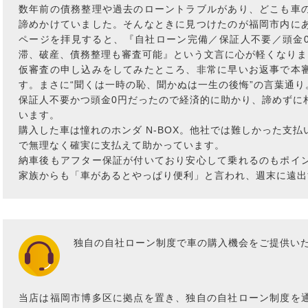
数年前の債務整理や過去のローントラブルがあり、どこも車
諦めかけていました。そんなときに見つけたのが福岡市内に
ページを拝見すると、『自社ローン完備／保証人不要／頭金
滞、破産、債務整理も審査可能』という文言に心が軽くなりま
仮審査の申し込みをしてみたところ、非常に早いお返事で本
す。まさに“聞くは一時の恥、聞かぬは一生の後悔”の言葉通り
保証人不要かつ頭金0円だったので経済的に助かり、諦めずに
います。
購入した車は憧れのホンダ N-BOX。他社では難しかった支
で無理なく確実に支払えて助かっています。
納車後もアフター保証が付いており安心して乗れるのもポイ
家族からも「車があるとやっぱり便利」と言われ、週末に遠出
独自の自社ローン制度で車の購入機会をご提供い
当店は福岡市博多区に拠点を置き、独自の自社ローン制度を