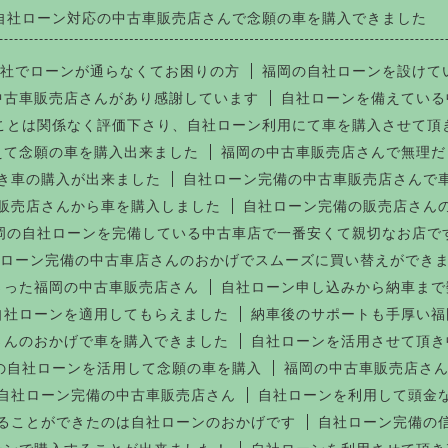
自社ローン対応の中古車販売店さんで念願の車を購入できました
社でローンが通らなくてお困りの方
福岡の自社ローンを設けて
中古車販売店さんがあり感謝しています
自社ローンを備えている
ことは関係なく評価下さり、自社ローン利用にて車を購入させて頂
えて念願の車を購入出来ました
福岡の中古車販売店さんで無理だ
き車の購入が出来ました
自社ローン完備の中古車販売店さんで
販売店さんから車を購入しました
自社ローン完備の販売店さん
岡の自社ローンを完備している中古車店で一番安くて親切なお店で
ローン完備の中古車店さんのおかげでスムーズに買い替えができ
さった福岡の中古車販売店さん
自社ローン申し込みから納車まで
自社ローンを適用してもらえました
納車後のサポートも手厚い福
さんのおかげで車を購入できました
自社ローンを活用させて頂き
の自社ローンを活用して念願の車を購入
福岡の中古車販売店さん
自社ローン完備の中古車販売店さん
自社ローンを利用して頭金
ることができたのは自社ローンのおかげです
自社ローン完備の