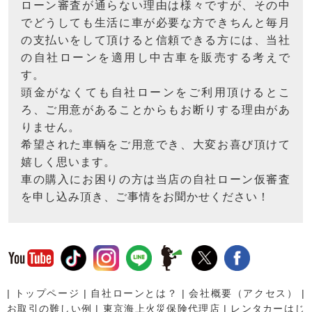
ローン審査が通らない理由は様々ですが、その中
でどうしても生活に車が必要な方できちんと毎月
の支払いをして頂けると信頼できる方には、当社
の自社ローンを適用し中古車を販売する考えで
す。
頭金がなくても自社ローンをご利用頂けるとこ
ろ、ご用意があることからもお断りする理由があ
りません。
希望された車輌をご用意でき、大変お喜び頂けて
嬉しく思います。
車の購入にお困りの方は当店の自社ローン仮審査
を申し込み頂き、ご事情をお聞かせください！
|
トップページ
|
自社ローンとは？
|
会社概要（アクセス）
|
お取引の難しい例
|
東京海上火災保険代理店
|
レンタカーはじ