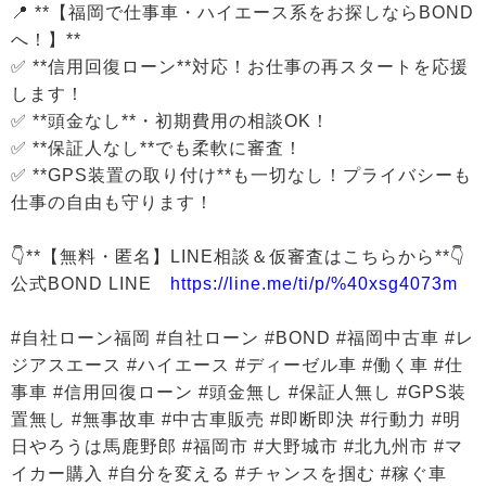
📍 **【福岡で仕事車・ハイエース系をお探しならBOND
へ！】**
✅ **信用回復ローン**対応！お仕事の再スタートを応援
します！
✅ **頭金なし**・初期費用の相談OK！
✅ **保証人なし**でも柔軟に審査！
✅ **GPS装置の取り付け**も一切なし！プライバシーも
仕事の自由も守ります！
👇**【無料・匿名】LINE相談＆仮審査はこちらから**👇
公式BOND LINE
https://line.me/ti/p/%40xsg4073m
#自社ローン福岡 #自社ローン #BOND #福岡中古車 #レ
ジアスエース #ハイエース #ディーゼル車 #働く車 #仕
事車 #信用回復ローン #頭金無し #保証人無し #GPS装
置無し #無事故車 #中古車販売 #即断即決 #行動力 #明
日やろうは馬鹿野郎 #福岡市 #大野城市 #北九州市 #マ
イカー購入 #自分を変える #チャンスを掴む #稼ぐ車