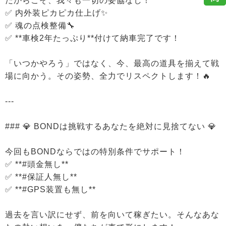
だからこそ、我々も一切の妥協なし！
✅ 内外装ピカピカ仕上げ✨
✅ 魂の点検整備🔧
✅ **車検2年たっぷり**付けて納車完了です！
「いつかやろう」ではなく、今、最高の道具を揃えて戦
場に向かう。その姿勢、全力でリスペクトします！🔥
---
### 💎 BONDは挑戦するあなたを絶対に見捨てない 💎
今回もBONDならではの特別条件でサポート！
✅ **#頭金無し**
✅ **#保証人無し**
✅ **#GPS装置も無し**
過去を言い訳にせず、前を向いて稼ぎたい。そんなあな