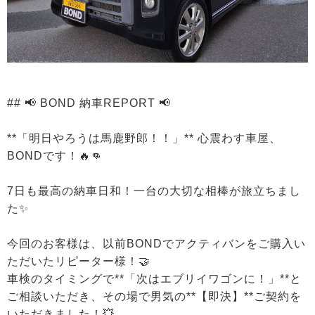
## 📢 BOND 納車REPORT 📢
**「明日やろうは馬鹿野郎！！」** 心震わす車屋、
BONDです！🔥👊
7日も最高の納車日和！一台の大切な相棒が旅立ちまし
た✨
今回のお客様は、以前BONDでアクティバンをご購入い
ただいたリピーター様！🤝
車検のタイミングで**「次はエブリイワゴンに！」**と
ご相談いただき、その場で男気の**【即決】**ご契約を
いただきました！💥