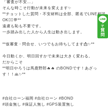
「審査が不安…」
そんな時こそ行動が未来を変えます✨
**チョットした質問・不安材料は全部、匿名でLINE相談
OK🙆‍♂️💬**
遠慮も恥も不要です。
一歩踏み出した人から人生は動き出します。
**仮審査・問合せ、いつでもお待ちしてます📩✨**
今日動くか、明日回すかで未来は大きく変わる。
だからこそ
**明日やろうは馬鹿野郎🔥🔥 のBONDです！あざっ
す！！🙏✨**
#自社ローン福岡 #自社ローン #BOND
#頭金無し #保証人無し #GPS装置無し