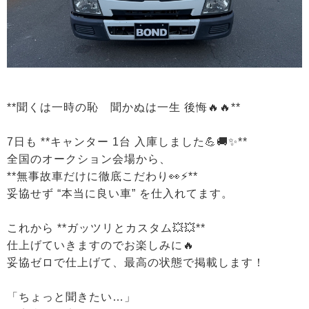
**聞くは一時の恥 聞かぬは一生 後悔🔥🔥**
7日も **キャンター 1台 入庫しました💪🚚✨**
全国のオークション会場から、
**無事故車だけに徹底こだわり👀⚡️**
妥協せず “本当に良い車” を仕入れてます。
これから **ガッツリとカスタム💥💥**
仕上げていきますのでお楽しみに🔥
妥協ゼロで仕上げて、最高の状態で掲載します！
「ちょっと聞きたい…」