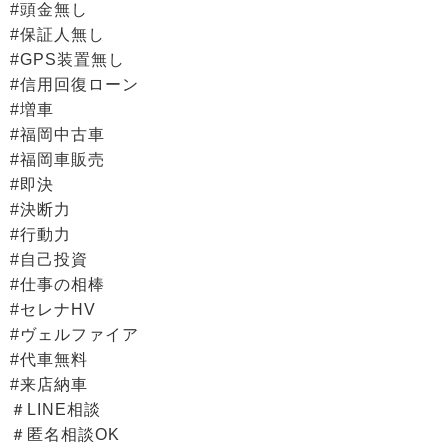
#頭金無し
#保証人無し
#GPS装置無し
#信用回復ローン
#増車
#福岡中古車
#福岡車販売
#即決
#決断力
#行動力
#自己投資
#仕事の相棒
#セレナHV
#ヴェルファイア
#代車無料
#来店納車
＃LINE相談
＃匿名相談OK