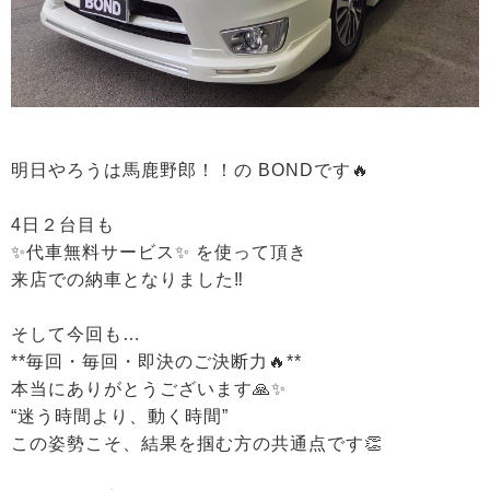
明日やろうは馬鹿野郎！！の BONDです🔥
4日２台目も
✨代車無料サービス✨ を使って頂き
来店での納車となりました‼️
そして今回も…
**毎回・毎回・即決のご決断力🔥**
本当にありがとうございます🙏✨
“迷う時間より、動く時間”
この姿勢こそ、結果を掴む方の共通点です👏