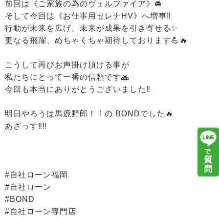
前回は《ご家族の為のヴェルファイア》🚘
そして今回は《お仕事用セレナHV》へ増車‼️
行動が未来を広げ、未来が成果を引き寄せる✨
更なる飛躍、めちゃくちゃ期待しております💪🔥
こうして再びお声掛け頂ける事が
私たちにとって一番の信頼です🙏
今回も本当にありがとうございました‼️
明日やろうは馬鹿野郎！！の BONDでした🔥
あざっす‼️‼️
#自社ローン福岡
#自社ローン
#BOND
#自社ローン専門店