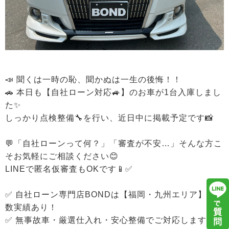
📣 聞くは一時の恥、聞かぬは一生の後悔！！
🚗 本日も【自社ローン対応🚙】のお車が1台入庫しまし
た✨
しっかり点検整備🔧を行い、近日中に掲載予定です📸
💬「自社ローンって何？」「審査が不安…」そんな方こ
そお気軽にご相談ください😊
LINEで匿名仮審査もOKです📱✅
✅ 自社ローン専門店BONDは【福岡・九州エリア】で多
数実績あり！
✅ 無事故車・厳選仕入れ・安心整備でご対応します