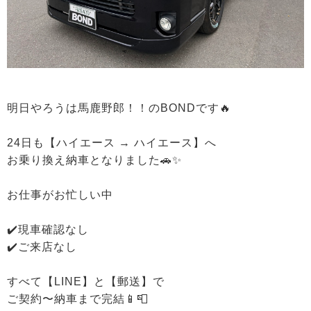
明日やろうは馬鹿野郎！！のBONDです🔥
24日も【ハイエース → ハイエース】へ
お乗り換え納車となりました🚗✨
お仕事がお忙しい中
✔️現車確認なし
✔️ご来店なし
すべて【LINE】と【郵送】で
ご契約〜納車まで完結📱📮