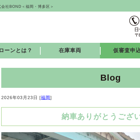
会社BOND＜福岡・博多区＞
ローンとは？
在庫車両
仮審査申
Blog
2026年03月23日 [
福岡
]
納車ありがとうござ