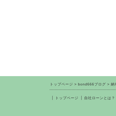
トップページ
bond666ブログ
納
トップページ
自社ローンとは？