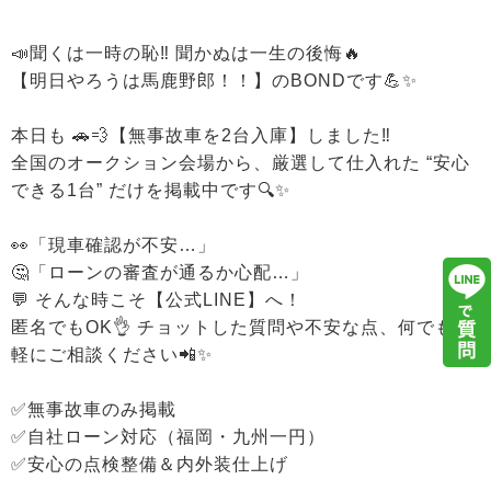
📣聞くは一時の恥‼️ 聞かぬは一生の後悔🔥
【明日やろうは馬鹿野郎！！】のBONDです💪✨
本日も 🚗💨【無事故車を2台入庫】しました‼️
全国のオークション会場から、厳選して仕入れた “安心
できる1台” だけを掲載中です🔍✨
👀「現車確認が不安…」
🤔「ローンの審査が通るか心配…」
💬 そんな時こそ【公式LINE】へ！
匿名でもOK👌 チョットした質問や不安な点、何でも気
軽にご相談ください📲✨
✅無事故車のみ掲載
✅自社ローン対応（福岡・九州一円）
✅安心の点検整備＆内外装仕上げ