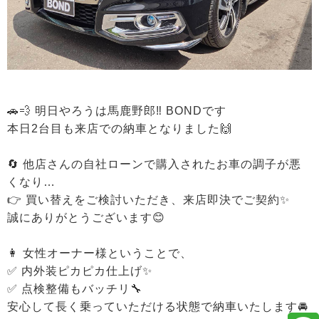
🚗💨 明日やろうは馬鹿野郎‼️ BONDです
本日2台目も来店での納車となりました🙌
🔄 他店さんの自社ローンで購入されたお車の調子が悪
くなり…
👉 買い替えをご検討いただき、来店即決でご契約✨
誠にありがとうございます😊
👩 女性オーナー様ということで、
✅ 内外装ピカピカ仕上げ✨
✅ 点検整備もバッチリ🔧
安心して長く乗っていただける状態で納車いたします🚘