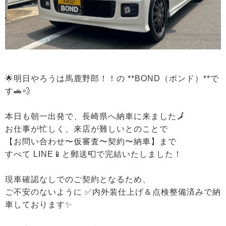
🌟明日やろうは馬鹿野郎！！の **BOND（ボンド）**で
す🚗💨
本日も朝一出発で、長崎県へ納車に来ました🗾
お仕事が忙しく、来店が難しいとのことで
【お問い合わせ〜仮審査〜契約〜納車】まで
すべて LINE📱と郵送📮で完結いたしました！
現車確認なしでのご契約となるため、
ご不安のないように ✅内外装仕上げ＆点検整備済みで納
車しております✨