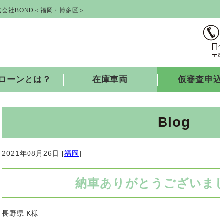
会社BOND＜福岡・博多区＞
ローンとは？
在庫車両
仮審査申
Blog
2021年08月26日 [
福岡
]
納車ありがとうございました
長野県 K様