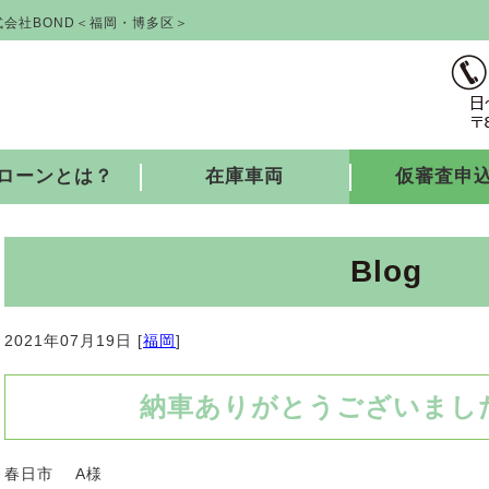
会社BOND＜福岡・博多区＞
ローンとは？
在庫車両
仮審査申
Blog
2021年07月19日 [
福岡
]
納車ありがとうございました♪
春日市 A様