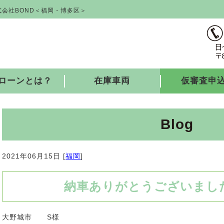
会社BOND＜福岡・博多区＞
ローンとは？
在庫車両
仮審査申
Blog
2021年06月15日 [
福岡
]
納車ありがとうございました♪
大野城市 S様