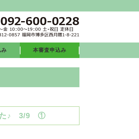
込み
本審査申込み
♪ 3/9 ①