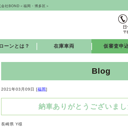
会社BOND＜福岡・博多区＞
ローンとは？
在庫車両
仮審査申
Blog
2021年03月09日 [
福岡
]
納車ありがとうございました
長崎県 Y様