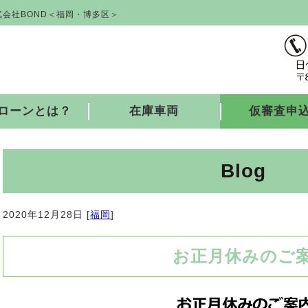
会社BOND＜福岡・博多区＞
ローンとは？
在庫車両
仮審査申
Blog
2020年12月28日 [
福岡
]
お正月休みのご