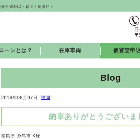
会社BOND＜福岡・博多区＞
ローンとは？
在庫車両
仮審査申
Blog
2018年08月07日 [
福岡
]
納車ありがとうございました
福岡県 糸島市 K様