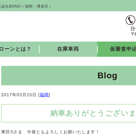
会社BOND＜福岡・博多区＞
ローンとは？
在庫車両
仮審査申
Blog
2017年03月15日 [
福岡
]
納車ありがとうございまし
東区Sさま 今後ともよろしくお願いたします！