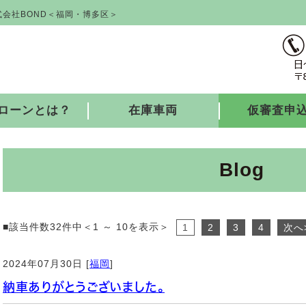
会社BOND＜福岡・博多区＞
ローンとは？
在庫車両
仮審査申
Blog
■該当件数32件中＜1 ～ 10を表示＞
1
2
3
4
次へ
2024年07月30日 [
福岡
]
納車ありがとうございました。