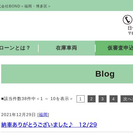
会社BOND＜福岡・博多区＞
ローンとは？
在庫車両
仮審査申
Blog
■該当件数38件中＜1 ～ 10を表示＞
1
2
3
4
次へ
2021年12月29日 [
福岡
]
納車ありがとうございました♪ 12/29